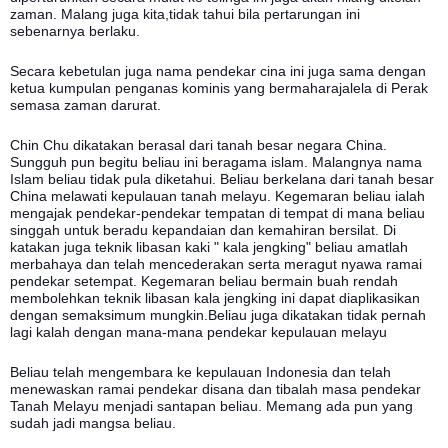
zaman. Malang juga kita,tidak tahui bila pertarungan ini
sebenarnya berlaku.
Secara kebetulan juga nama pendekar cina ini juga sama dengan
ketua kumpulan penganas kominis yang bermaharajalela di Perak
semasa zaman darurat.
Chin Chu dikatakan berasal dari tanah besar negara China.
Sungguh pun begitu beliau ini beragama islam. Malangnya nama
Islam beliau tidak pula diketahui. Beliau berkelana dari tanah besar
China melawati kepulauan tanah melayu. Kegemaran beliau ialah
mengajak pendekar-pendekar tempatan di tempat di mana beliau
singgah untuk beradu kepandaian dan kemahiran bersilat. Di
katakan juga teknik libasan kaki " kala jengking" beliau amatlah
merbahaya dan telah mencederakan serta meragut nyawa ramai
pendekar setempat. Kegemaran beliau bermain buah rendah
membolehkan teknik libasan kala jengking ini dapat diaplikasikan
dengan semaksimum mungkin.Beliau juga dikatakan tidak pernah
lagi kalah dengan mana-mana pendekar kepulauan melayu
Beliau telah mengembara ke kepulauan Indonesia dan telah
menewaskan ramai pendekar disana dan tibalah masa pendekar
Tanah Melayu menjadi santapan beliau. Memang ada pun yang
sudah jadi mangsa beliau.