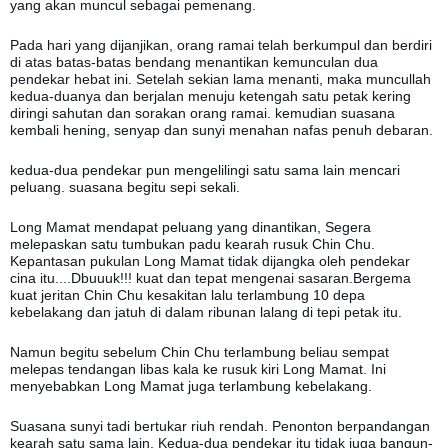
yang akan muncul sebagai pemenang.
Pada hari yang dijanjikan, orang ramai telah berkumpul dan berdiri
di atas batas-batas bendang menantikan kemunculan dua
pendekar hebat ini. Setelah sekian lama menanti, maka muncullah
kedua-duanya dan berjalan menuju ketengah satu petak kering
diringi sahutan dan sorakan orang ramai. kemudian suasana
kembali hening, senyap dan sunyi menahan nafas penuh debaran.
kedua-dua pendekar pun mengelilingi satu sama lain mencari
peluang. suasana begitu sepi sekali.
Long Mamat mendapat peluang yang dinantikan, Segera
melepaskan satu tumbukan padu kearah rusuk
Chin Chu
.
Kepantasan pukulan Long Mamat tidak dijangka oleh pendekar
cina itu....Dbuuuk!!! kuat dan tepat mengenai sasaran.Bergema
kuat jeritan
Chin Chu
kesakitan lalu terlambung 10 depa
kebelakang dan jatuh di dalam ribunan lalang di tepi petak itu.
Namun begitu sebelum
Chin Chu
terlambung beliau sempat
melepas tendangan libas kala ke rusuk kiri Long Mamat. Ini
menyebabkan Long Mamat juga terlambung kebelakang.
Suasana sunyi tadi bertukar riuh rendah. Penonton berpandangan
kearah satu sama lain. Kedua-dua pendekar itu tidak juga bangun-