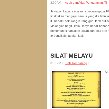
2:50 AM
Adab dan Adat
,
Pengalaman
,
Tin
Jawapan kepada soalan lazim, mengapa 10 ja
tidak akan mengajar semua yang dia tahu k
itu berlaku sekurang-kurang guru tersebut a
Malanglah begitu kalau ianya benar-benar be
berkemungkinan akan lawan guru bila dah 
terpencil aje, apatah lagi...
SILAT MELAYU
8:36 PM
Tinta Pengarang
SIL