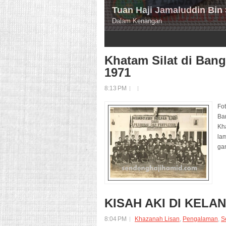
Tuan Haji Jamaluddin Bin
Dalam Kenangan
2
3
4
Khatam Silat di Ba
1971
8:13 PM
Fo
Ba
Kha
la
ga
KISAH AKI DI KELA
8:04 PM
Khazanah Lisan
,
Pengalaman
,
S