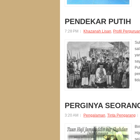
PENDEKAR PUTIH
7:28 PM
Khazanah Lisan
,
Profil Pergurua
Su
sa
ya
sa
Put
per
ti
PERGINYA SEORAN
3:20 AM
Pengalaman
,
Tinta Pengarang
Bi
Hij
se