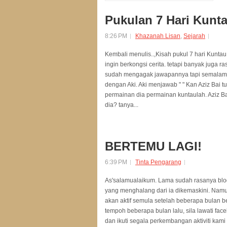
Pukulan 7 Hari Kunta
8:26 PM
Khazanah Lisan
,
Sejarah
Kembali menulis..,Kisah pukul 7 hari Kunta
ingin berkongsi cerita. tetapi banyak juga 
sudah mengagak jawapannya tapi semalam say
dengan Aki. Aki menjawab " " Kan Aziz Bai 
permainan dia permainan kuntaulah. Aziz Ba
dia? tanya...
BERTEMU LAGI!
6:39 PM
Tinta Pengarang
As'salamualaikum. Lama sudah rasanya blog 
yang menghalang dari ia dikemaskini. Namun 
akan aktif semula setelah beberapa bulan b
tempoh beberapa bulan lalu, sila lawati fa
dan ikuti segala perkembangan aktiviti kami