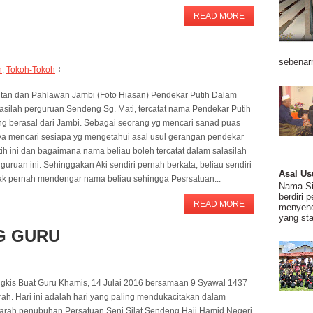
READ MORE
sebenarn
n
,
Tokoh-Tokoh
ltan dan Pahlawan Jambi (Foto Hiasan) Pendekar Putih Dalam
lasilah perguruan Sendeng Sg. Mati, tercatat nama Pendekar Putih
ng berasal dari Jambi. Sebagai seorang yg mencari sanad puas
ya mencari sesiapa yg mengetahui asal usul gerangan pendekar
ih ini dan bagaimana nama beliau boleh tercatat dalam salasilah
guruan ini. Sehinggakan Aki sendiri pernah berkata, beliau sendiri
Asal Us
dak pernah mendengar nama beliau sehingga Pesrsatuan...
Nama Sil
berdiri 
READ MORE
menyend
yang stab
G GURU
ngkis Buat Guru Khamis, 14 Julai 2016 bersamaan 9 Syawal 1437
rah. Hari ini adalah hari yang paling mendukacitakan dalam
jarah penubuhan Persatuan Seni Silat Sendeng Haji Hamid Negeri