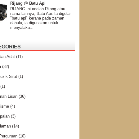
Rijang @ Batu Api
RIJANG Ini adalah Rijang atau
nama lainnya, Batu Api. Ia digelar
"batu api" kerana pada zaman
dahulu, ia digunakan untuk
menyalaka...
EGORIES
dan Adat
(11)
i
(32)
uzik Silat
(1)
(1)
nah Lisan
(36)
tisme
(4)
paian
(3)
laman
(14)
 Perguruan
(10)