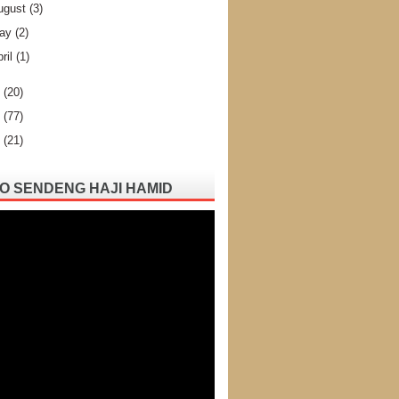
ugust
(3)
ay
(2)
ril
(1)
5
(20)
4
(77)
3
(21)
O SENDENG HAJI HAMID