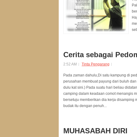
Pa
ber
Ha
men
se
Cerita sebagai Pedo
2:52 AM
Tinta Pengarang
Pada zaman dahulu,Di satu kampung di ped
perusahan membuat payung dari buluh dan k
dulu kat sini.) Pada suatu hari beliau dida
camping dalam keadaan comot menangis memin
bersetuju memberikan dia kerja disamping 
budak itu dengan penuh...
MUHASABAH DIRI