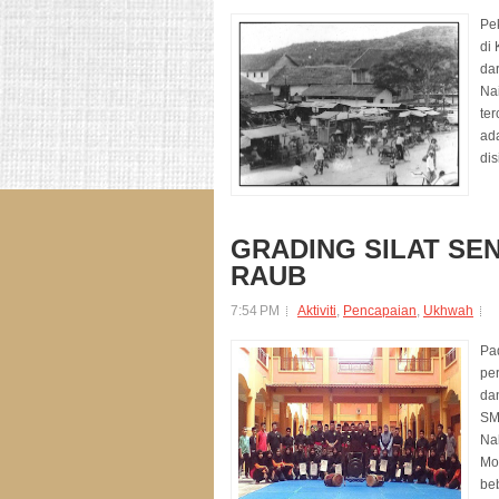
Pe
di 
da
Nai
te
ad
dis
GRADING SILAT SE
RAUB
7:54 PM
Aktiviti
,
Pencapaian
,
Ukhwah
Pa
per
da
SM
Nah
Moh
beb