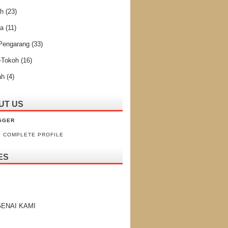
ah
(23)
ta
(11)
 Pengarang
(33)
-Tokoh
(16)
ah
(4)
UT US
GGER
Y COMPLETE PROFILE
ES
ENAI KAMI