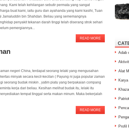
hang. Kami telah kehilangan sebutir permata yang sangat
harga buat kami, iaitu guru dan ayahanda yang kami kasihi, Tuan
ji Jamaluddin bin Shahdan. Beliau yang sememangnya
ghidap penyakit tekanan darah tinggi telah diserang strok sehari
belum pemergiannya...
READ MORE
CAT
man
Adab 
Aktivit
aman negeri China, terdapat seorang lelaki yang mengusahan
Alat M
ertas minyak secara kecil-kecilan ( Payung ni juga popular zaman
Karya
tangi seorang budak miskin , yatim piatu yang berpakaian compang
ta kerja dari beliau. Kesihan melihat budak itu, lelaki itu
Khaza
menyediakan tempat tinggal serta makan minum. Maka bekerjalah
Patrio
Penca
READ MORE
Penga
Profil