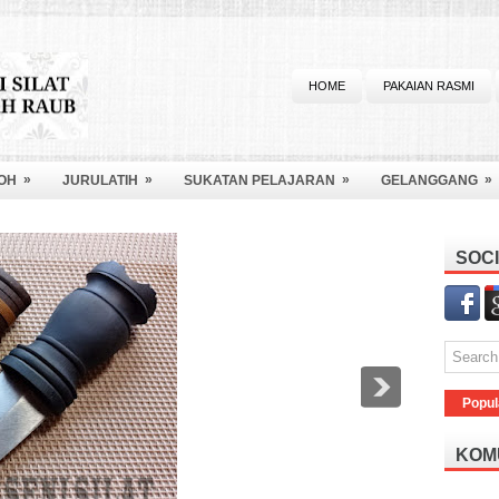
HOME
PAKAIAN RASMI
»
»
»
»
OH
JURULATIH
SUKATAN PELAJARAN
GELANGGANG
SOCI
Popul
KOM