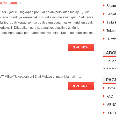
ta Pengarang
Sejar
di 9 jadi 8. Ungkapan popular dalam persilatan melayu.., Guru
Senja
epada muridnya.kerana takut murid akan melawan guru. Sekiranya
Tinta
da 'ibu' buah kepad semua buah yang diajarnya ke murid tersebut.
rlaku. 1. Dilabelkan guru sebagai kedekut ilmu 2. Murid
Tokoh
hebat. Apa punya peradaban melayu entah. Kalau ada pun kes-kes
Ukhw
READ MORE
ABO
BLO
VIEW M
AT MELAYU Apakah erti Silat Melayu di mata kita hari ini...
PAG
READ MORE
Home
FAQ
MENG
LOGO