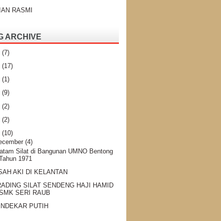
IAN RASMI
G ARCHIVE
4
(7)
2
(17)
1
(1)
0
(9)
9
(2)
7
(2)
6
(10)
ecember
(4)
atam Silat di Bangunan UMNO Bentong
Tahun 1971
SAH AKI DI KELANTAN
ADING SILAT SENDENG HAJI HAMID
SMK SERI RAUB
NDEKAR PUTIH