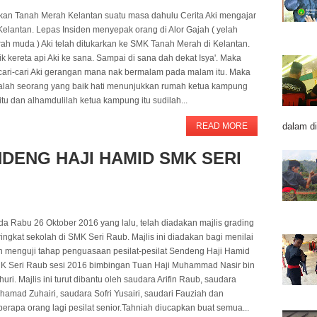
kan Tanah Merah Kelantan suatu masa dahulu Cerita Aki mengajar
Kelantan. Lepas Insiden menyepak orang di Alor Gajah ( yelah
rah muda ) Aki telah ditukarkan ke SMK Tanah Merah di Kelantan.
k kereta api Aki ke sana. Sampai di sana dah dekat Isya'. Maka
rcari-cari Aki gerangan mana nak bermalam pada malam itu. Maka
alah seorang yang baik hati menunjukkan rumah ketua kampung
itu dan alhamdulilah ketua kampung itu sudilah...
dalam di
READ MORE
NDENG HAJI HAMID SMK SERI
da Rabu 26 Oktober 2016 yang lalu, telah diadakan majlis grading
ingkat sekolah di SMK Seri Raub. Majlis ini diadakan bagi menilai
n menguji tahap penguasaan pesilat-pesilat Sendeng Haji Hamid
K Seri Raub sesi 2016 bimbingan Tuan Haji Muhammad Nasir bin
uri. Majlis ini turut dibantu oleh saudara Arifin Raub, saudara
amad Zuhairi, saudara Sofri Yusairi, saudari Fauziah dan
erapa orang lagi pesilat senior.Tahniah diucapkan buat semua...