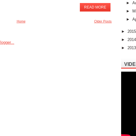
►
A
READ MORE
►
M
►
Ap
Home
Older Posts
►
201
►
201
►
201
VIDE