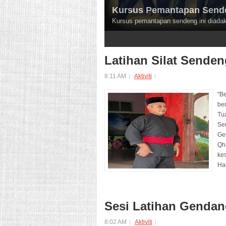
Kursus Pemantapan Sende
Kursus pemantapan sendeng ini diadak
2
3
4
Latihan Silat Sende
8:11 AM
Aktiviti
"Be
be
Tu
Se
Ge
Qh
ke
Ha
Sesi Latihan Gendang
8:02 AM
Aktiviti