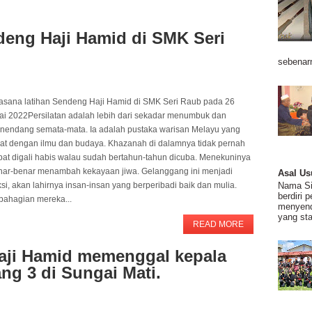
deng Haji Hamid di SMK Seri
sebenarn
asana latihan Sendeng Haji Hamid di SMK Seri Raub pada 26
lai 2022Persilatan adalah lebih dari sekadar menumbuk dan
nendang semata-mata. Ia adalah pustaka warisan Melayu yang
rat dengan ilmu dan budaya. Khazanah di dalamnya tidak pernah
pat digali habis walau sudah bertahun-tahun dicuba. Menekuninya
nar-benar menambah kekayaan jiwa. Gelanggang ini menjadi
Asal Us
Nama Sil
si, akan lahirnya insan-insan yang berperibadi baik dan mulia.
berdiri 
bahagian mereka...
menyend
yang stab
READ MORE
aji Hamid memenggal kepala
ng 3 di Sungai Mati.