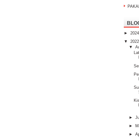
PAKA
BLO
►
202
▼
202
▼
A
La
Se
Pe
Su
Ki
►
J
►
M
►
Ap