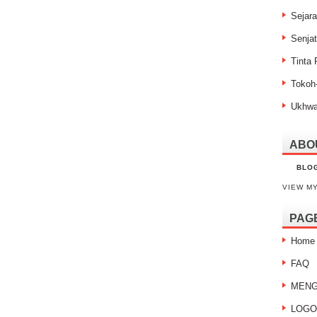
Sejar
Senja
Tinta
Tokoh
Ukhw
ABO
BLO
VIEW M
PAG
Home
FAQ
MENG
LOGO