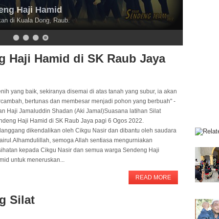
ng Haji Hamid
an di Kuala Dong, Raub.
ng Haji Hamid di SK Raub Jaya
nih yang baik, sekiranya disemai di atas tanah yang subur, ia akan
rcambah, bertunas dan membesar menjadi pohon yang berbuah" -
an Haji Jamaluddin Shadan (Aki Jamal)Suasana latihan Silat
ndeng Haji Hamid di SK Raub Jaya pagi 6 Ogos 2022.
langgang dikendalikan oleh Cikgu Nasir dan dibantu oleh saudara
airul.Alhamdulillah, semoga Allah sentiasa mengurniakan
sihatan kepada Cikgu Nasir dan semua warga Sendeng Haji
mid untuk meneruskan...
READ MORE
 Silat