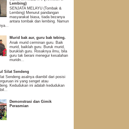
Lembing)
SENJATA MELAYU (Tombak &
Lembing) Menurut pandangan
masyarakat biasa, tiada bezanya
antara tombak dan lembing. Namun
ya...
Murid bak aur, guru bak tebing.
Anak murid cerminan guru. Baik
murid, baiklah guru. Buruk murid,
buruklah guru. Rosaknya ilmu, bila
guru tak berani menegur kesalahan
muridn...
ul Silat Sendeng
at Sendeng asalnya diambil dari posisi
perguruan ini yang senget atau
eng. Kedudukan ini adalah kedudukan
il...
Demonstrasi dan Gimik
Perasmian