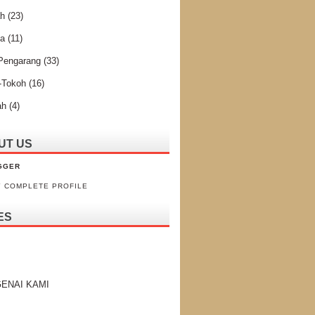
ah
(23)
ta
(11)
 Pengarang
(33)
-Tokoh
(16)
ah
(4)
UT US
GGER
Y COMPLETE PROFILE
ES
ENAI KAMI