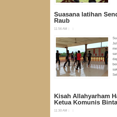
Suasana latihan Sen
Raub
11:56 AM
Su
Ju
me
sa
da
be
sak
Se
Kisah Allahyarham H
Ketua Komunis Binta
11:30 AM