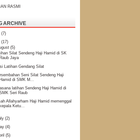
IAN RASMI
G ARCHIVE
4
(7)
2
(17)
ugust
(5)
tihan Silat Sendeng Haji Hamid di SK
Raub Jaya
si Latihan Gendang Silat
rsembahan Seni Silat Sendeng Haji
Hamid di SMK M...
asana latihan Sendeng Haji Hamid di
SMK Seri Raub
sah Allahyarham Haji Hamid memenggal
kepala Ketu...
uly
(2)
ay
(4)
ril
(5)