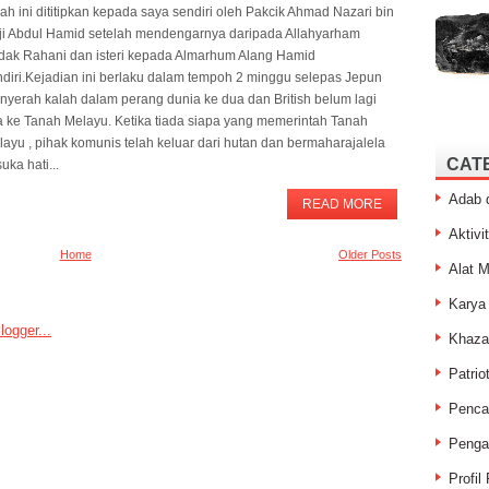
ah ini dititipkan kepada saya sendiri oleh Pakcik Ahmad Nazari bin
ji Abdul Hamid setelah mendengarnya daripada Allahyarham
dak Rahani dan isteri kepada Almarhum Alang Hamid
ndiri.Kejadian ini berlaku dalam tempoh 2 minggu selepas Jepun
nyerah kalah dalam perang dunia ke dua dan British belum lagi
ba ke Tanah Melayu. Ketika tiada siapa yang memerintah Tanah
ayu , pihak komunis telah keluar dari hutan dan bermaharajalela
CAT
uka hati...
Adab 
READ MORE
Aktivit
Home
Older Posts
Alat M
Karya
Khaza
Patrio
Penca
Penga
Profil