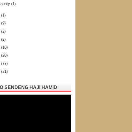
anuary
(1)
1
(1)
0
(9)
9
(2)
7
(2)
6
(10)
5
(20)
4
(77)
3
(21)
O SENDENG HAJI HAMID