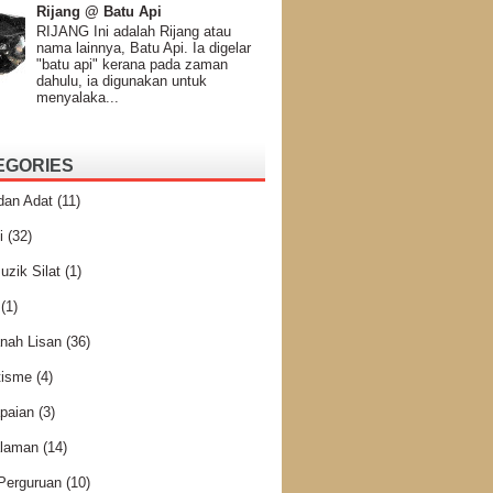
Rijang @ Batu Api
RIJANG Ini adalah Rijang atau
nama lainnya, Batu Api. Ia digelar
"batu api" kerana pada zaman
dahulu, ia digunakan untuk
menyalaka...
EGORIES
dan Adat
(11)
i
(32)
uzik Silat
(1)
(1)
nah Lisan
(36)
tisme
(4)
paian
(3)
laman
(14)
 Perguruan
(10)