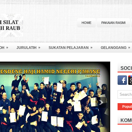
HOME
PAKAIAN RASMI
»
»
»
»
OH
JURULATIH
SUKATAN PELAJARAN
GELANGGANG
SOCI
Popul
KOM