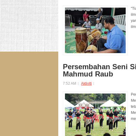
"Ti
ilm
ya
il
Persembahan Seni Si
Mahmud Raub
7:52 AM
Aktiviti
Pe
Me
te
Mel
me