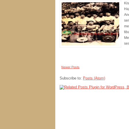
Kis
Ha
An
se
me
ti
Mel
ses
Newer Posts
Subscribe to:
Posts (Atom)