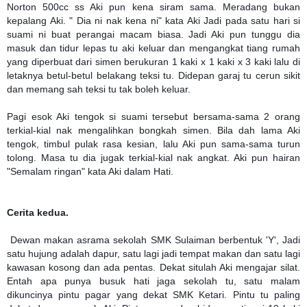
Norton 500cc ss Aki pun kena siram sama. Meradang bukan
kepalang Aki. " Dia ni nak kena ni" kata Aki Jadi pada satu hari si
suami ni buat perangai macam biasa. Jadi Aki pun tunggu dia
masuk dan tidur lepas tu aki keluar dan mengangkat tiang rumah
yang diperbuat dari simen berukuran 1 kaki x 1 kaki x 3 kaki lalu di
letaknya betul-betul belakang teksi tu. Didepan garaj tu cerun sikit
dan memang sah teksi tu tak boleh keluar.
Pagi esok Aki tengok si suami tersebut bersama-sama 2 orang
terkial-kial nak mengalihkan bongkah simen. Bila dah lama Aki
tengok, timbul pulak rasa kesian, lalu Aki pun sama-sama turun
tolong. Masa tu dia jugak terkial-kial nak angkat. Aki pun hairan
"Semalam ringan" kata Aki dalam Hati.
Cerita kedua.
Dewan makan asrama sekolah SMK Sulaiman berbentuk 'Y', Jadi
satu hujung adalah dapur, satu lagi jadi tempat makan dan satu lagi
kawasan kosong dan ada pentas. Dekat situlah Aki mengajar silat.
Entah apa punya busuk hati jaga sekolah tu, satu malam
dikuncinya pintu pagar yang dekat SMK Ketari. Pintu tu paling