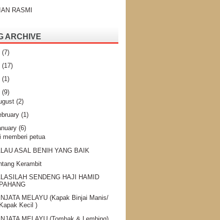
IAN RASMI
G ARCHIVE
4
(7)
2
(17)
1
(1)
0
(9)
ugust
(2)
ebruary
(1)
anuary
(6)
i memberi petua
LAU ASAL BENIH YANG BAIK
ntang Kerambit
LASILAH SENDENG HAJI HAMID
PAHANG
NJATA MELAYU (Kapak Binjai Manis/
Kapak Kecil )
NJATA MELAYU (Tombak & Lembing)