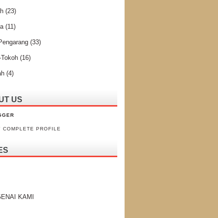
ah
(23)
ta
(11)
 Pengarang
(33)
-Tokoh
(16)
ah
(4)
UT US
GGER
Y COMPLETE PROFILE
ES
ENAI KAMI