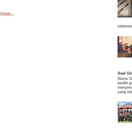
sebenarn
Asal Us
Nama Sil
berdiri 
menyend
yang stab