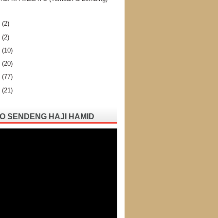
9
(2)
7
(2)
6
(10)
5
(20)
4
(77)
3
(21)
O SENDENG HAJI HAMID