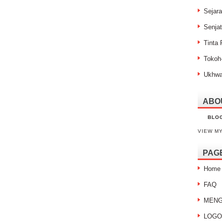
Sejar
Senja
Tinta
Tokoh
Ukhw
ABO
BLO
VIEW M
PAG
Home
FAQ
MENG
LOGO