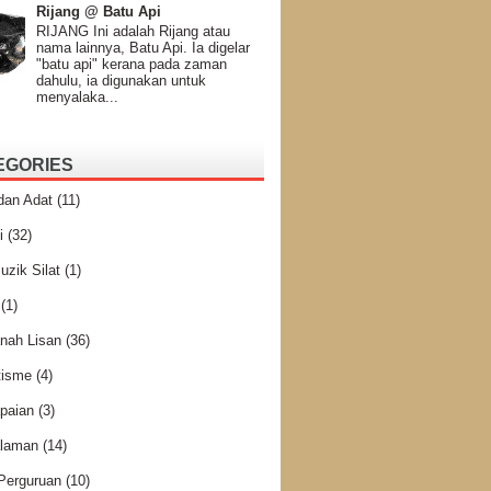
Rijang @ Batu Api
RIJANG Ini adalah Rijang atau
nama lainnya, Batu Api. Ia digelar
"batu api" kerana pada zaman
dahulu, ia digunakan untuk
menyalaka...
EGORIES
dan Adat
(11)
i
(32)
uzik Silat
(1)
(1)
nah Lisan
(36)
tisme
(4)
paian
(3)
laman
(14)
 Perguruan
(10)