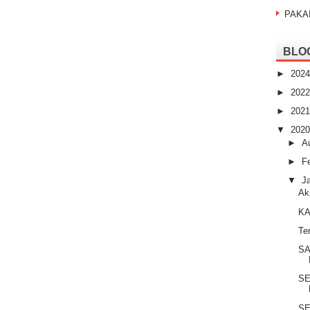
PAKA
BLO
►
202
►
202
►
202
▼
202
►
A
►
F
▼
J
Ak
KA
Te
SA
SE
SE