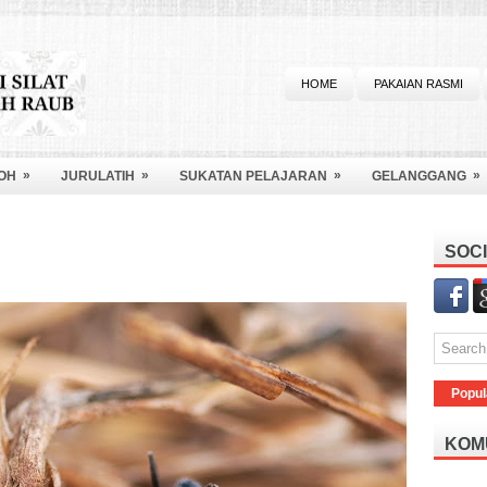
HOME
PAKAIAN RASMI
»
»
»
»
OH
JURULATIH
SUKATAN PELAJARAN
GELANGGANG
SOCI
Popul
KOM